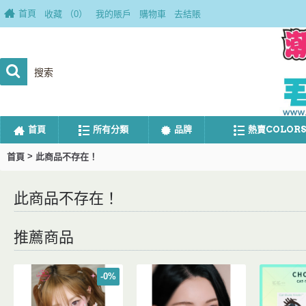
首頁
收藏 （
0
）
我的賬戶
購物車
去結賬
首頁
所有分類
品牌
熱賣COLORS
>
首頁
此商品不存在！
此商品不存在！
推薦商品
-0%