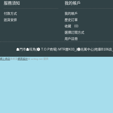
服務須知
我的帳戶
付款方式
我的賬戶
送貨安排
歷史訂單
收藏 （
0
）
選擇訂閱方式
用戶註冊
☗門市☗旺角(❶ T.O.P商場) MTR層K03_(❷兆萬中心)地庫B106店_屯
網上商店
系統及
網頁設計
由 actlog.net 提供