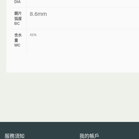
DIA
8.6mm
鏡片
弧度
BC
41%
含水
量
WC
服務須知
我的帳戶