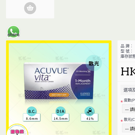
品 牌︰
型 號︰
庫存狀
HK
選項
度數(P
*
散光(CY
*