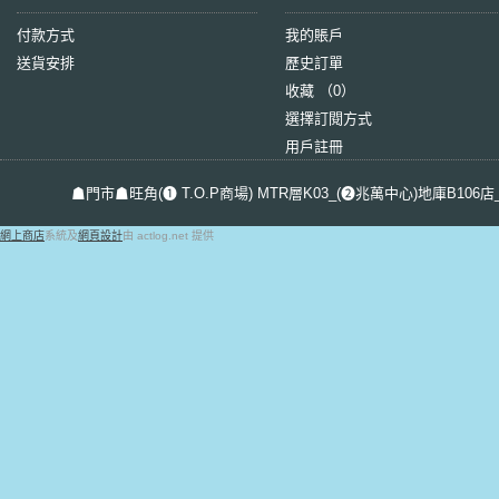
付款方式
我的賬戶
送貨安排
歷史訂單
收藏 （
0
）
選擇訂閱方式
用戶註冊
☗門市☗旺角(❶ T.O.P商場) MTR層K03_(❷兆萬中心)地庫B106店_屯
網上商店
系統及
網頁設計
由 actlog.net 提供