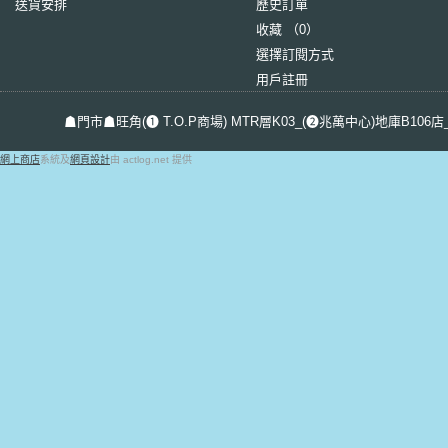
送貨安排
歷史訂單
-4.25 (1)
收藏 （
0
）
-4.50 (1)
選擇訂閱方式
-4.75 (1)
-5.00 (1)
用戶註冊
-5.50 (1)
-6.00 (1)
☗門市☗旺角(❶ T.O.P商場) MTR層K03_(❷兆萬中心)地庫B106店_屯
-6.50 (1)
網上商店
系統及
網頁設計
由 actlog.net 提供
-7.00 (1)
-7.50 (1)
-8.00 (1)
-8.50 (1)
-9.00 (1)